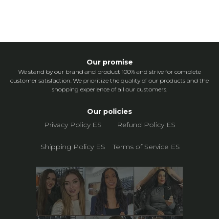
Our promise
We stand by our brand and product 100% and strive for complete
customer satisfaction. We prioritize the quality of our products and the
shopping experience of all our customers.
Our policies
Privacy Policy ES
Refund Policy ES
Shipping Policy ES
Terms of Service ES