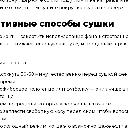
ю зону»: держите сопло под углом и не направляйте
те о том, что вы сушите вокруг капсул, а не поверх н
тивные способы сушки
иант — сократить использование фена. Естественная
льно снижает тепловую нагрузку и продлевает срок
я нагрева:
сохнуть 30-60 минут естественно перед сушкой фен
 время
офибровое полотенце или футболку — они лучше вп
тенца
емые средства, которые ускоряют высыхание
 заплести свободную косу перед сном, чтобы волос
ной
о холодный режим, когда это возможно, даже если э