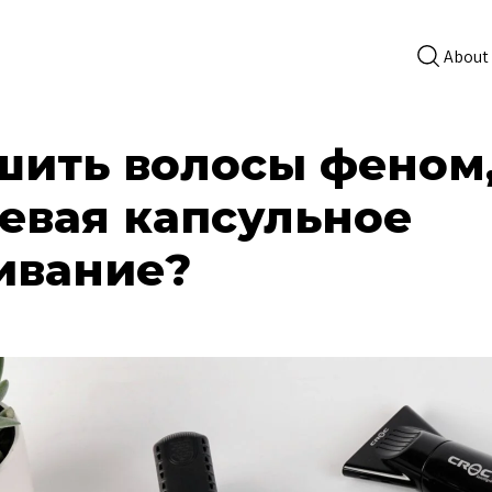
About
шить волосы феном,
евая капсульное
ивание?