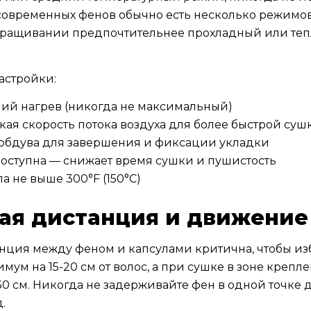
современных фенов обычно есть несколько режимов
наращивании предпочтительнее прохладный или тепл
астройки:
ий нагрев (никогда не максимальный)
ая скорость потока воздуха для более быстрой суш
обдува для завершения и фиксации укладки
доступна — снижает время сушки и пушистость
а не выше 300°F (150°C)
ая дистанция и движение
нция между феном и капсулами критична, чтобы изб
ум на 15-20 см от волос, а при сушке в зоне креп
30 см. Никогда не задерживайте фен в одной точке
.