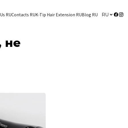
 Us RU
Contacts RU
K-Tip Hair Extension RU
Blog RU
 не