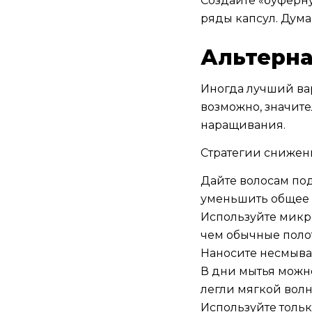
Создайте «буферну
ряды капсул. Думай
Альтерна
Иногда лучший вар
возможно, значите
наращивания.
Стратегии снижени
Дайте волосам под
уменьшить общее
Используйте микр
чем обычные поло
Наносите несмыва
В дни мытья можно
легли мягкой вол
Используйте тольк