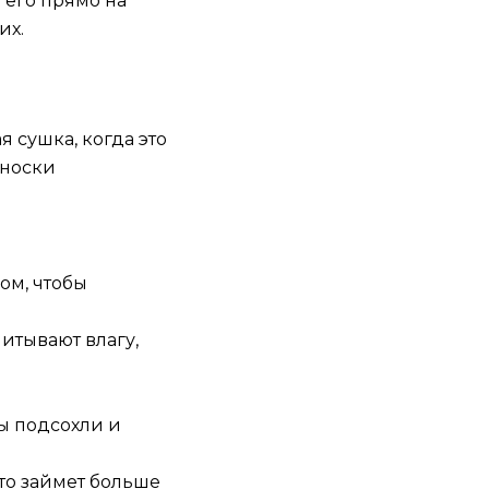
 его прямо на
их.
 сушка, когда это
 носки
ом, чтобы
итывают влагу,
ы подсохли и
то займет больше