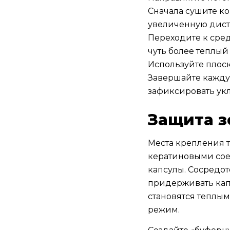
Сначала сушите ко
увеличенную дис
Переходите к сре
чуть более теплы
Используйте плоск
Завершайте кажду
зафиксировать ук
Защита з
Места крепления 
кератиновыми соед
капсулы. Сосредот
придерживать капс
становятся теплы
режим.