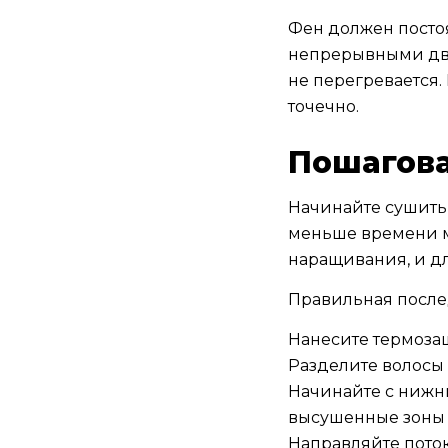
Фен должен постоя
непрерывными дви
не перегревается.
точечно.
Пошагова
Начинайте сушить
меньше времени м
наращивания, и дл
Правильная после
Нанесите термоза
Разделите волосы
Начинайте с нижни
высушенные зоны
Направляйте поток