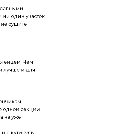
 плавными
 ни один участок
 не сушите
отенцем. Чем
м лучше и для
кончикам
о одной секции
а на уже
ению кутикулы