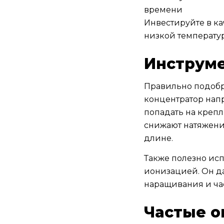
времени
Инвестируйте в к
низкой температу
Инструме
Правильно подобр
концентратор напр
попадать на креп
снижают натяжение
длине.
Также полезно ис
ионизацией. Он да
наращивания и час
Частые о