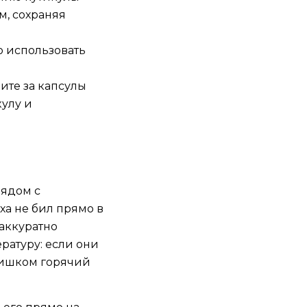
м, сохраняя
о использовать
ите за капсулы
улу и
рядом с
ха не бил прямо в
 аккуратно
ратуру: если они
лишком горячий