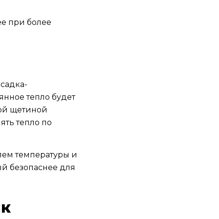
ее при более
садка-
еянное тепло будет
кой щетиной
ять тепло по
лем температуры и
ый безопаснее для
 к