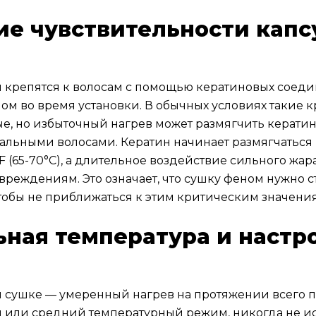
е чувствительности капс
 крепятся к волосам с помощью кератиновых соеди
ом во время установки. В обычных условиях такие 
е, но избыточный нагрев может размягчить керати
ральными волосами. Кератин начинает размягчаться
F (65-70°C), а длительное воздействие сильного жа
реждениям. Это означает, что сушку феном нужно с
тобы не приближаться к этим критическим значени
ная температура и настр
й сушке — умеренный нагрев на протяжении всего п
 или средний температурный режим, никогда не и