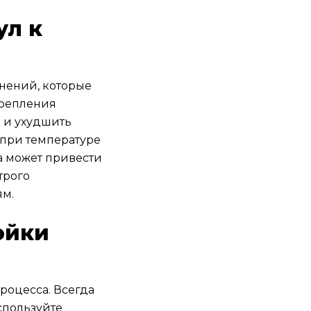
ул к
нений, которые
крепления
н и ухудшить
 при температуре
ра может привести
трого
ям.
ойки
роцесса. Всегда
спользуйте