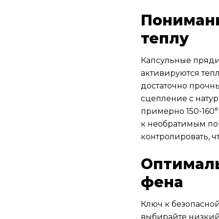
Понимани
теплу
Капсульные пряди
активируются тепл
достаточно прочны
сцепление с нату
примерно 150-160°
к необратимым пов
контролировать, ч
Оптималь
фена
Ключ к безопасно
выбирайте низкий